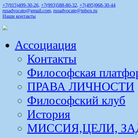
+7(915)499-30-26,
+7(993)588-80-32,
+7(495)968-30-44
rusadvocato@gmail.com,
rusadvocate@inbox.ru
Наши контакты
Ассоциация
Контакты
Философская платфо
ПРАВА ЛИЧНОСТИ
Философский клуб
История
МИССИЯ,ЦЕЛИ, ЗА