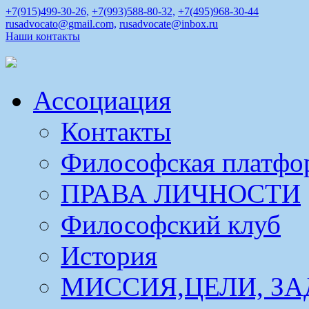
+7(915)499-30-26,
+7(993)588-80-32,
+7(495)968-30-44
rusadvocato@gmail.com,
rusadvocate@inbox.ru
Наши контакты
Ассоциация
Контакты
Философская платфо
ПРАВА ЛИЧНОСТИ
Философский клуб
История
МИССИЯ,ЦЕЛИ, ЗА