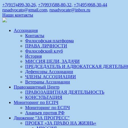
+7(915)499-30-26,
+7(993)588-80-32,
+7(495)968-30-44
rusadvocato@gmail.com,
rusadvocate@inbox.ru
Наши контакты
Ассоциация
Контакты
Философская платформа
ПРАВА ЛИЧНОСТИ
Философский клуб
История
МИССИЯ,ЦЕЛИ, ЗАДАЧИ
ПРЕДСЕДАТЕЛЬ И АДВОКАТСКАЯ ДЕЯТЕЛЬН
Дефенсоры Ассоциации
ЧЛЕНЫ АССОЦИАЦИИ
Ветераны Ассоциации
Правозащитный Центр
ПРАВОЗАЩИТНАЯ ДЕЯТЕЛЬНОСТЬ
КОНСУЛЬТАЦИЯ
Мониторинг по ЕСПЧ
Мониторинг по ЕСПЧ
Ананьев против РФ
Движение "ЗА ПРОГРЕСС"
ПРОЕКТ «ЗА ПРАВО НА ЖИЗНЬ»