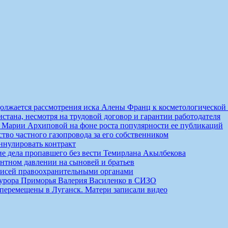
должается рассмотрения иска Алены Франц к косметологической
истана, несмотря на трудовой договор и гарантии работодателя
ты Марии Архиповой на фоне роста популярности ее публикаций
ство частного газопровода за его собственником
ннулировать контракт
ие дела пропавшего без вести Темирлана Акылбекова
нтном давлении на сыновей и братьев
писей правоохранительными органами
курора Приморья Валерия Василенко в СИЗО
 перемещены в Луганск. Матери записали видео