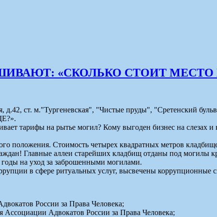
АШИВАЮТ: «СКОЛЬКО СТОИТ МЕСТО
ая, д.42, ст. м."Тургеневская", "Чистые пруды", "Сретенский б
Е?».
ивает тарифы на рытье могил? Кому выгоден бизнес на слезах 
ного положения. Стоимость четырех квадратных метров кладбищ
аждан! Главные аллеи старейших кладбищ отданы под могилы кр
 годы на уход за заброшенными могилами.
ррупции в сфере ритуальных услуг, высвечены коррупционные 
вокатов России за Права Человека;
Ассоциации Адвокатов России за Права Человека;