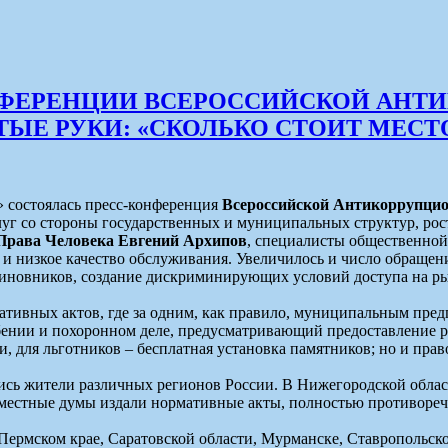
КОНФЕРЕНЦИИ ВСЕРОССИЙСКОЙ АН
Е РУКИ: «СКОЛЬКО СТОИТ МЕСТ
» состоялась пресс-конференция
Всероссийской Антикоррупц
г со стороны государственных и муниципальных структур, рос
 Права Человека Евгений Архипов
, специалисты общественно
и низкое качество обслуживания. Увеличилось и число обращени
иновников, создание дискриминирующих условий доступа на ры
тивных актов, где за одним, как правило, муниципальным предп
ебении и похоронном деле, предусматривающий предоставление ря
ти, для льготников – бесплатная установка памятников; но и пра
ись жители различных регионов России. В Нижегородской обл
 местные думы издали нормативные акты, полностью противореч
ермском крае, Саратовской области, Мурманске, Ставропольском