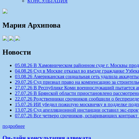
КОНСУЛЬТАЦИЯ
Мария Архипова
Новости
05.08.26 В Хамовническом районном суде г. Москвы про
04.08.26 Суд в Москве отказал во въезде гражданке Узбек
03.08.26 Американская социальная сеть удалила аккаун
29.07.26 Суд признал право на компенсацию за строитель
27.07.26 В Республике Коми военнослужащий пытается а
27.07.26 В Брянской области приостановлено рассмотрен
22.07.26 Родственники срочников сообщили о беспрецеде
15.07.26 ИИ убедил пожилую москвичку в подделке под
13.07.26 Суд апелляционной инстанции оставил экс-про
07.07.26 Все четверо срочников, оспаривающих контракт
подробнее
Он-лайн консультация адвоката