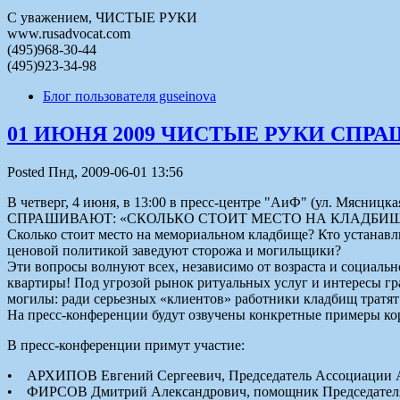
С уважением, ЧИСТЫЕ РУКИ
www.rusadvocat.com
(495)968-30-44
(495)923-34-98
Блог пользователя guseinova
01 ИЮНЯ 2009 ЧИСТЫЕ РУКИ СПР
Posted Пнд, 2009-06-01 13:56
В четверг, 4 июня, в 13:00 в пресс-центре "АиФ" (ул. Мясницк
СПРАШИВАЮТ: «СКОЛЬКО СТОИТ МЕСТО НА КЛАДБИЩ
Сколько стоит место на мемориальном кладбище? Кто устанавл
ценовой политикой заведуют сторожа и могильщики?
Эти вопросы волнуют всех, независимо от возраста и социаль
квартиры! Под угрозой рынок ритуальных услуг и интересы гр
могилы: ради серьезных «клиентов» работники кладбищ тратят
На пресс-конференции будут озвучены конкретные примеры ко
В пресс-конференции примут участие:
• АРХИПОВ Евгений Сергеевич, Председатель Ассоциации Ад
• ФИРСОВ Дмитрий Александрович, помощник Председателя 