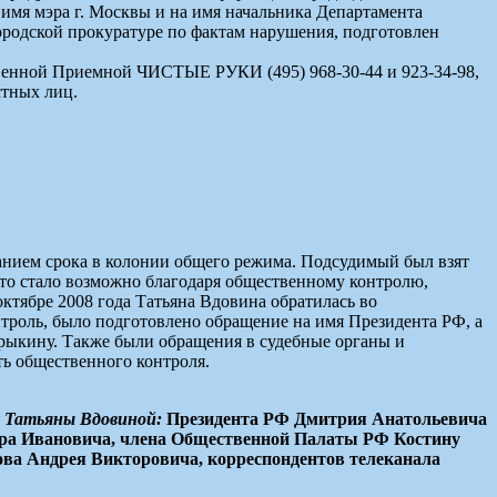
я мэра г. Москвы и на имя начальника Департамента
ородской прокуратуре по фактам нарушения, подготовлен
венной Приемной ЧИСТЫЕ РУКИ (495) 968-30-44 и 923-34-98,
стных лиц.
анием срока в колонии общего режима. Подсудимый был взят
 что стало возможно благодаря общественному контролю,
тябре 2008 года Татьяна Вдовина обратилась во
оль, было подготовлено обращение на имя Президента РФ, а
трыкину. Также были обращения в судебные органы и
ь общественного контроля.
у Татьяны Вдовиной:
Президента РФ Дмитрия Анатольевича
дра Ивановича, члена Общественной Палаты РФ Костину
ова Андрея Викторовича, корреспондентов телеканала