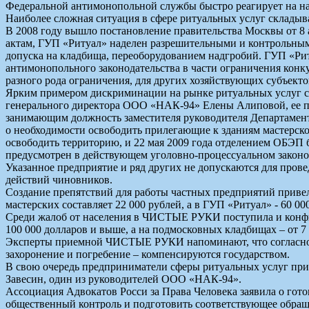
Федеральной антимонопольной службы быстро реагирует на на
Наиболее сложная ситуация в сфере ритуальных услуг складыва
В 2008 году вышло постановление правительства Москвы от 8
актам, ГУП «Ритуал» наделен разрешительными и контрольным
допуска на кладбища, переоборудованием надгробий. ГУП «Ри
антимонопольного законодательства в части ограничения конку
разного рода ограничения, для других хозяйствующих субъекто
Ярким примером дискриминации на рынке ритуальных услуг со
генерального директора ООО «НАК-94» Елены Алиповой, ее пр
занимающим должность заместителя руководителя Департамента
о необходимости освободить прилегающие к зданиям мастерск
освободить территорию, и 22 мая 2009 года отделением ОБЭП 
предусмотрен в действующем уголовно-процессуальном законо
Указанное предприятие и ряд других не допускаются для пров
действий чиновников.
Создание препятствий для работы частных предприятий привело
мастерских составляет 22 000 рублей, а в ГУП «Ритуал» - 60 00
Среди жалоб от населения в ЧИСТЫЕ РУКИ поступила и конфи
100 000 долларов и выше, а на подмосковных кладбищах – от 7 
Эксперты приемной ЧИСТЫЕ РУКИ напоминают, что согласно за
захоронение и погребение – компенсируются государством.
В свою очередь предприниматели сферы ритуальных услуг при
Завесин, один из руководителей ООО «НАК-94».
Ассоциация Адвокатов Росси за Права Человека заявила о гот
общественный контроль и подготовить соответствующее обра