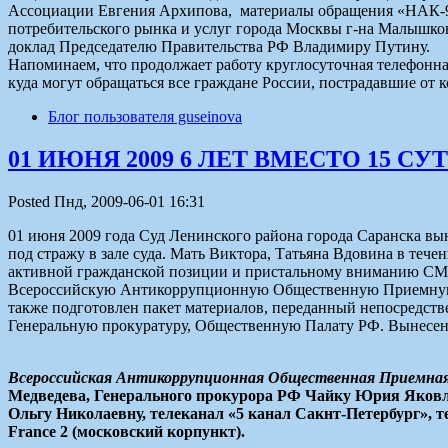
Ассоциации Евгения Архипова, материалы обращения «НАК-94
потребительского рынка и услуг города Москвы г-на Малышков
доклад Председателю Правительства РФ Владимиру Путину.
Напоминаем, что продолжает работу круглосуточная телефон
куда могут обращаться все граждане России, пострадавшие о
Блог пользователя guseinova
01 ИЮНЯ 2009 6 ЛЕТ ВМЕСТО 15 СУ
Posted Пнд, 2009-06-01 16:31
01 июня 2009 года Суд Ленинского района города Саранска вы
под стражу в зале суда. Мать Виктора, Татьяна Вдовина в теч
активной гражданской позиции и пристальному вниманию СМИ к
Всероссийскую Антикоррупционную Общественную Приемную Ч
также подготовлен пакет материалов, переданный непосредст
Генеральную прокуратуру, Общественную Палату РФ. Вынесенн
Всероссийская Антикоррупционная Общественная Приемная
Медведева, Генерального прокурора РФ Чайку Юрия Яковл
Ольгу Николаевну, телеканал «5 канал Сакнт-Петербург»,
France 2 (московский корпункт).