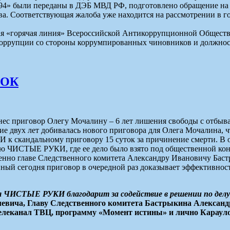
» были переданы в ДЭБ МВД РФ, подготовлено обращение на им
а. Соответствующая жалоба уже находится на рассмотрении в г
ная «горячая линия» Всероссийской Антикоррупционной Общест
т коррупции со стороны коррумпированных чиновников и должно
ТОК
нес приговор Олегу Мочалину – 6 лет лишения свободы с отбыв
ение двух лет добивалась нового приговора для Олега Мочалина,
 скандальному приговору 15 суток за причинение смерти. В ок
ИСТЫЕ РУКИ, где ее дело было взято под общественной контр
венно главе Следственного комитета Александру Ивановичу Бас
ый сегодня приговор в очередной раз доказывает эффективност
 ЧИСТЫЕ РУКИ благодарит за содействие в решении по дел
евича, Главу Следственного комитета Бастрыкина Алексан
 телеканал ТВЦ, программу «Момент истины» и лично Караул