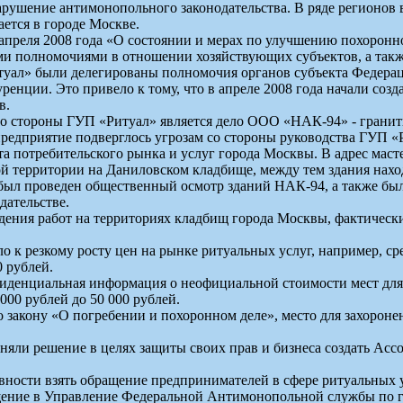
рушение антимонопольного законодательства. В ряде регионов 
ется в городе Москве.
 апреля 2008 года «О состоянии и мерах по улучшению похорон
и полномочиями в отношении хозяйствующих субъектов, а такж
туал» были делегированы полномочия органов субъекта Федера
ренции. Это привело к тому, что в апреле 2008 года начали со
в.
 стороны ГУП «Ритуал» является дело ООО «НАК-94» - гранитна
едприятие подверглось угрозам со стороны руководства ГУП «Р
 потребительского рынка и услуг города Москвы. В адрес масте
ой территории на Даниловском кладбище, между тем здания нахо
был проведен общественный осмотр зданий НАК-94, а также был
дательстве.
едения работ на территориях кладбищ города Москвы, фактическ
 к резкому росту цен на рынке ритуальных услуг, например, сре
0 рублей.
денциальная информация о неофициальной стоимости мест для 
000 рублей до 50 000 рублей.
кону «О погребении и похоронном деле», место для захоронени
няли решение в целях защиты своих прав и бизнеса создать Ас
овности взять обращение предпринимателей в сфере ритуальных 
щение в Управление Федеральной Антимонопольной службы по г