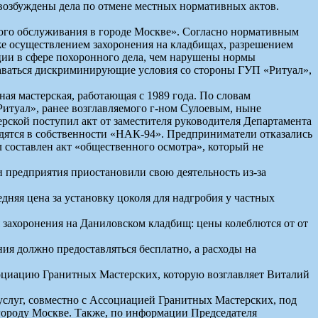
возбуждены дела по отмене местных нормативных актов.
ного обслуживания в городе Москве». Согласно нормативным
е осуществлением захоронения на кладбищах, разрешением
ции в сфере похоронного дела, чем нарушены нормы
здаваться дискриминирующие условия со стороны ГУП «Ритуал»,
я мастерская, работающая с 1989 года. По словам
итуал», ранее возглавляемого г-ном Сулоевым, ныне
рской поступил акт от заместителя руководителя Департамента
дятся в собственности «НАК-94». Предприниматели отказались
 составлен акт «общественного осмотра», который не
и предприятия приостановили свою деятельность из-за
дняя цена за установку цоколя для надгробия у частных
захоронения на Даниловском кладбищ: цены колеблются от от
я должно предоставляться бесплатно, а расходы на
социацию Гранитных Мастерских, которую возглавляет Виталий
услуг, совместно с Ассоциацией Гранитных Мастерских, под
ороду Москве. Также, по информации Председателя