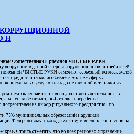
ТИКОРРУПЦИОННОЙ
О Н
ионной Общественной Приемной ЧИСТЫЕ РУКИ
,
ту коррупции в данной сфере и нарушению прав потребителей.
й приемной ЧИСТЫЕ РУКИ отмечают серьезный всплеск жалоб
й от предприятий малого бизнеса этой же сферы:
нок ритуальных услуг вплоть до незаконной остановки их
риятием закрепляется право осуществлять деятельность в
да услуг на безвозмездной основе: погребение,
во потребителей на выбор ритуального предприятия «по
асти 75% муниципальных образований нарушили
ащие Федеральному законодательству, и ввели ограничения на
 крае. Стоить отметить, что во всех регионах Управление