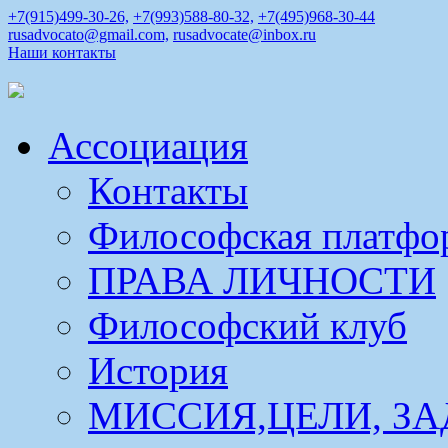
+7(915)499-30-26,
+7(993)588-80-32,
+7(495)968-30-44
rusadvocato@gmail.com,
rusadvocate@inbox.ru
Наши контакты
Ассоциация
Контакты
Философская платфо
ПРАВА ЛИЧНОСТИ
Философский клуб
История
МИССИЯ,ЦЕЛИ, ЗА