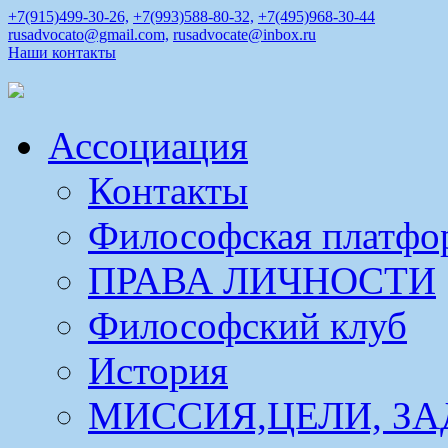
+7(915)499-30-26,
+7(993)588-80-32,
+7(495)968-30-44
rusadvocato@gmail.com,
rusadvocate@inbox.ru
Наши контакты
Ассоциация
Контакты
Философская платфо
ПРАВА ЛИЧНОСТИ
Философский клуб
История
МИССИЯ,ЦЕЛИ, ЗА