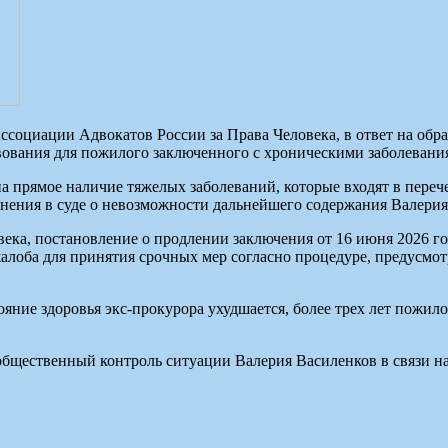
ссоциации Адвокатов России за Права Человека, в ответ на обр
ования для пожилого заключенного с хроническими заболевания
на прямое наличие тяжелых заболеваний, которые входят в пер
ояснения в суде о невозможности дальнейшего содержания Валер
века, постановление о продлении заключения от 16 июня 2026 г
 жалоба для принятия срочных мер согласно процедуре, предус
тояние здоровья экс-прокурора ухудшается, более трех лет пож
общественный контроль ситуации Валерия Василенков в связи 