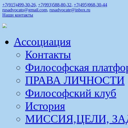
+7(915)499-30-26,
+7(993)588-80-32,
+7(495)968-30-44
rusadvocato@gmail.com,
rusadvocate@inbox.ru
Наши контакты
Ассоциация
Контакты
Философская платфо
ПРАВА ЛИЧНОСТИ
Философский клуб
История
МИССИЯ,ЦЕЛИ, ЗА